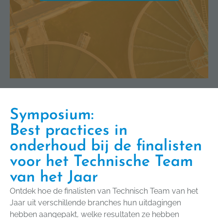
Symposium:
Best practices in
onderhoud bij de finalisten
voor het Technische Team
van het Jaar
Ontdek hoe de finalisten van Technisch Team van het
Jaar uit verschillende branches hun uitdagingen
hebben aangepakt, welke resultaten ze hebben