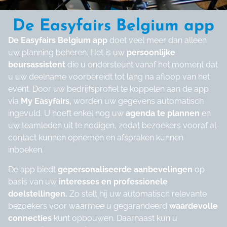
De Easyfairs Belgium app
De Easyfairs Belgium app
doet veel meer dan alleen
uw planning beheren. Het is uw
persoonlijke
beursassistent
die u ondersteunt vanaf het moment dat
u uw deelname voorbereidt tot lang na afloop van het
event. Door uw bedrijfsprofiel te koppelen aan de app
via
My Easyfairs,
worden uw gegevens automatisch
ingevuld. U hoeft enkel nog uw
agenda te plannen
en
uw teamleden uit te nodigen, zodat bezoekers vooraf al
contact kunnen opnemen en afspraken kunnen
inboeken.
De app biedt
gepersonaliseerde aanbevelingen
op
basis van uw
interesses en professionele
doelstellingen.
Zo stelt hij uw automatisch relevante
bezoekers voor waarmee u gegarandeerd
waardevolle
connecties
kunt opbouwen. Daarnaast kun u