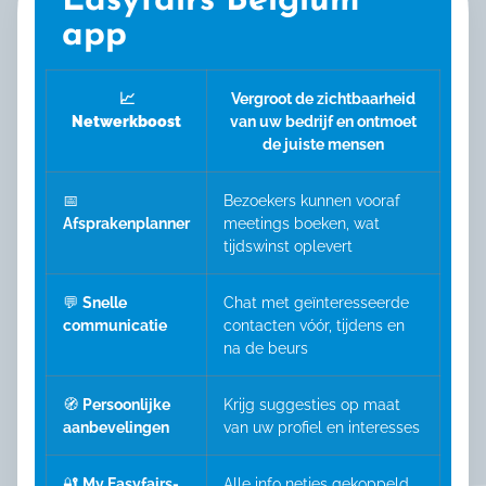
Easyfairs Belgium
app
📈
Vergroot de zichtbaarheid
Netwerkboost
van uw bedrijf en ontmoet
de juiste mensen
📅
Bezoekers kunnen vooraf
Afsprakenplanner
meetings boeken, wat
tijdswinst oplevert
💬
Snelle
Chat met geïnteresseerde
communicatie
contacten vóór, tijdens en
na de beurs
🧭
Persoonlijke
Krijg suggesties op maat
aanbevelingen
van uw profiel en interesses
🔐
My Easyfairs-
Alle info netjes gekoppeld