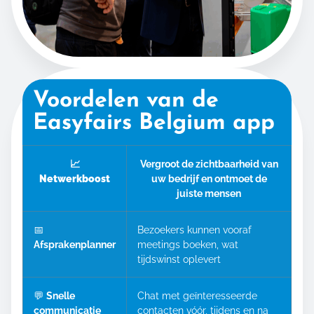
Voordelen van de
Easyfairs Belgium app
📈
Vergroot de zichtbaarheid van
Netwerkboost
uw bedrijf en ontmoet de
juiste mensen
📅
Bezoekers kunnen vooraf
Afsprakenplanner
meetings boeken, wat
tijdswinst oplevert
💬
Snelle
Chat met geïnteresseerde
communicatie
contacten vóór, tijdens en na