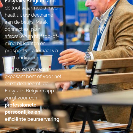
Easyfairs Belgium app
:
dé tool waarmee u meer
haalt uit uw deelname
aan de beurs. Maak
connecties, plan
afspraken en blijf top-of-
mind bij klanten en
prospects – allemaal via
één handige app.
Of u nu een ervaren
exposant bent of voor het
eerst deelneemt, de
Easyfairs Belgium app
zorgt voor een
professionele,
persoonlijke en
efficiënte beurservaring
.