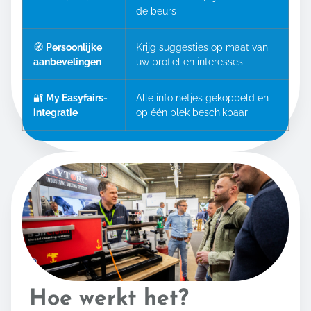
de beurs
🧭
Persoonlijke
Krijg suggesties op maat van
aanbevelingen
uw profiel en interesses
🔐
My Easyfairs-
Alle info netjes gekoppeld en
integratie
op één plek beschikbaar
Hoe werkt het?