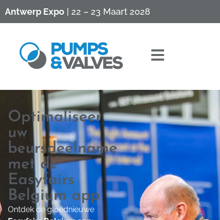
Antwerp Expo
| 22 – 23 Maart 2028
Optimaliseer
uw
beursdeelname
met de
Easyfairs
Belgium app
Ontdek de gloednieuwe