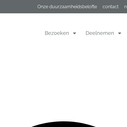
Onze duurzaamheidsbelofte
contact
n
Bezoeken
Deelnemen