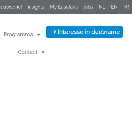
ieuwsbrief
insights
My Easyfairs
jobs
NL
EN
FR
Interesse in deelname
Programma
Contact