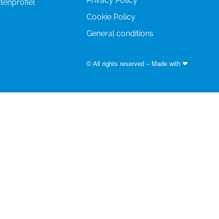
Privacy Policy
enprofiel
Cookie Policy
General conditions
© All rights reserved – Made with ❤
by
Easyfairs