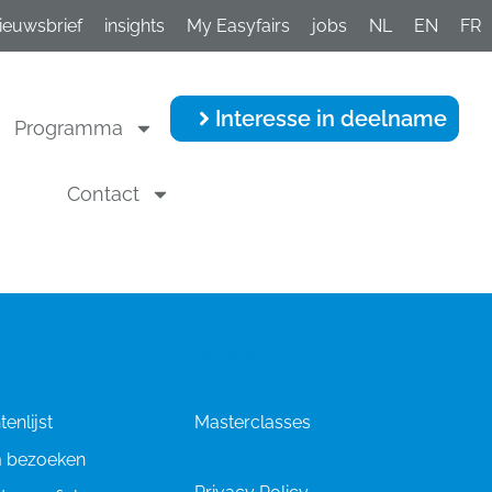
ieuwsbrief
insights
My Easyfairs
jobs
NL
EN
FR
Interesse in deelname
Programma
Contact
en
Programma
enlijst
Masterclasses
 bezoeken