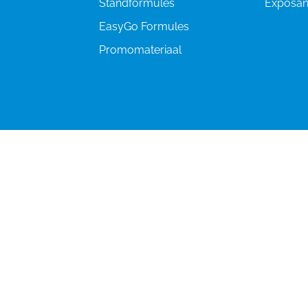
Standformules
Exposant
EasyGo Formules
Promomateriaal