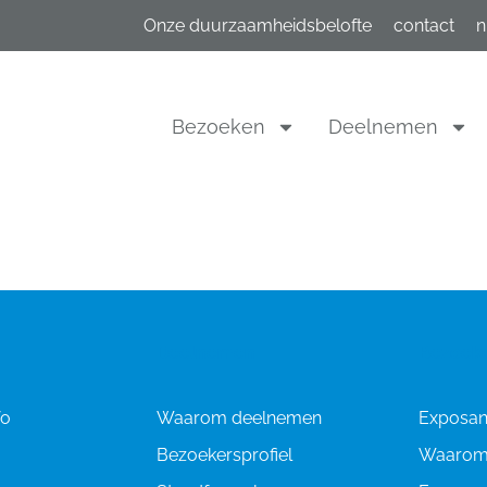
Onze duurzaamheidsbelofte
contact
n
Bezoeken
Deelnemen
Deelnemen
Bezoek
fo
Waarom deelnemen
Exposant
Bezoekersprofiel
Waarom