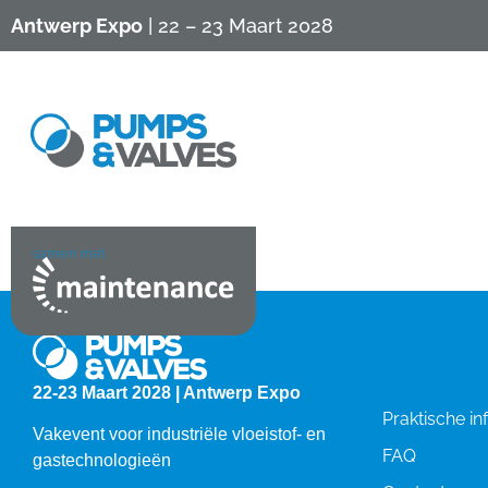
Antwerp Expo
| 22 – 23 Maart 2028
samen met
Info
22-23 Maart 2028 | Antwerp Expo
Praktische in
Vakevent voor industriële vloeistof- en
FAQ
gastechnologieën