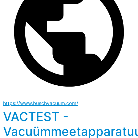
https://www.buschvacuum.com/
VACTEST -
Vacuümmeetapparatu