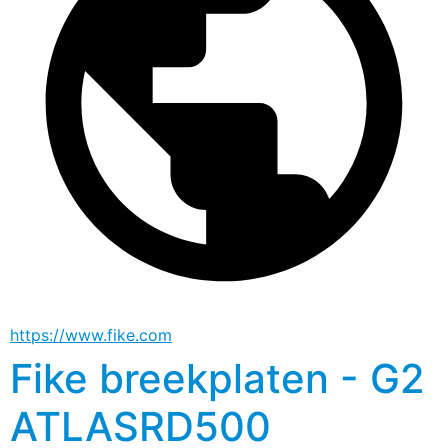
https://www.fike.com
Fike breekplaten - G2
ATLASRD500