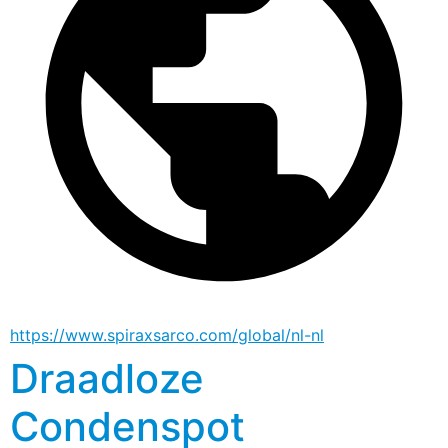
https://www.spiraxsarco.com/global/nl-nl
Draadloze
Condenspot