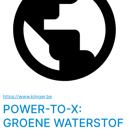
https://www.klinger.be
POWER-TO-X:
GROENE WATERSTOF