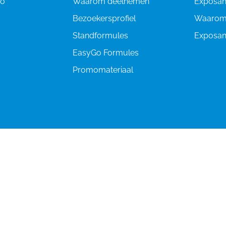
fo
Waarom deelnemen
Exposant
Bezoekersprofiel
Waarom
Standformules
Exposant
EasyGo Formules
Promomateriaal