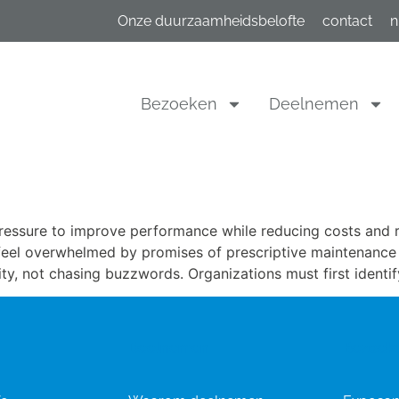
Onze duurzaamheidsbelofte
contact
n
Bezoeken
Deelnemen
ressure to improve performance while reducing costs and ri
feel overwhelmed by promises of prescriptive maintenance 
ity, not chasing buzzwords. Organizations must first identif
Deelnemen
Bezoek