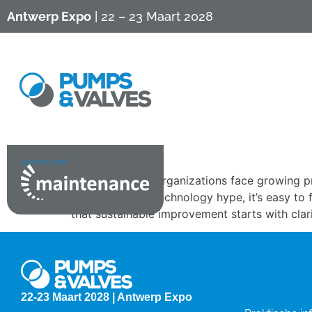
Antwerp Expo
| 22 – 23 Maart 2028
samen met
Asset-intensive organizations face growing p
messaging and technology hype, it’s easy to 
that sustainable improvement starts with clar
Info
22-23 Maart 2028 | Antwerp Expo