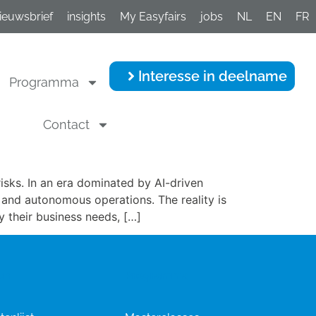
ieuwsbrief
insights
My Easyfairs
jobs
NL
EN
FR
Interesse in deelname
Programma
Contact
sks. In an era dominated by AI-driven
and autonomous operations. The reality is
y their business needs, […]
en
Programma