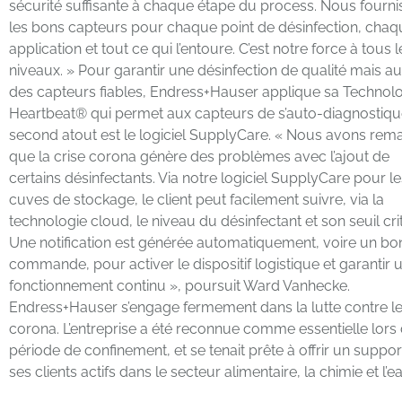
sécurité suffisante à chaque étape du process. Nous fourn
les bons capteurs pour chaque point de désinfection, chaq
application et tout ce qui l’entoure. C’est notre force à tous l
niveaux. » Pour garantir une désinfection de qualité mais au
des capteurs fiables, Endress+Hauser applique sa Technol
Heartbeat® qui permet aux capteurs de s’auto-diagnostique
second atout est le logiciel SupplyCare. « Nous avons rem
que la crise corona génère des problèmes avec l’ajout de
certains désinfectants. Via notre logiciel SupplyCare pour le
cuves de stockage, le client peut facilement suivre, via la
technologie cloud, le niveau du désinfectant et son seuil cri
Une notification est générée automatiquement, voire un bo
commande, pour activer le dispositif logistique et garantir 
fonctionnement continu », poursuit Ward Vanhecke.
Endress+Hauser s’engage fermement dans la lutte contre l
corona. L’entreprise a été reconnue comme essentielle lors 
période de confinement, et se tenait prête à offrir un suppor
ses clients actifs dans le secteur alimentaire, la chimie et l’e