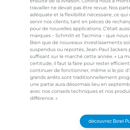
ensuite de la livraison. Corona nous a mon
travailler ne devait pas être revue. Nos part
adéquate et la flexibilité nécessaire, ce q
servir nos clients, tant en pièces de rech
pour de nouvelles applications. C’était auss
marques – Schmitt et Tacmina – que nous r
Bien que de nouveaux investissements soie
suspendus ou reportés, Jean-Paul Jackers p
suffisant sur le marché cette année. « La 
certitude, il faut la faire pour rester efficie
continuer de fonctionner, même si le pic d’a
grands arrêts sont traditionnellement progr
une partie aura désormais lieu en septembr
avec nos conseils techniques et nos produit
différence. »
découvrez Bowi 