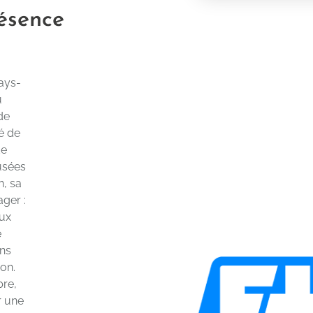
résence
Pays-
u
 de
lé de
de
 usées
n, sa
ger :
aux
e
ons
on.
bre,
r une