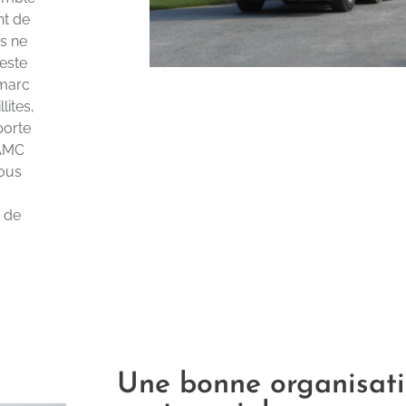
nt de
s ne
reste
 marc
lites,
porte
 AMC
Nous
s de
Une bonne organisatio