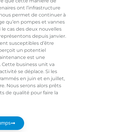
tré que cette manière de
enaires ont l’infrastructure
ui nous permet de continuer à
ange qu’en pompes et vannes
i le cas des deux nouvelles
eprésentons depuis janvier.
nt susceptibles d’être
erçoit un potentiel
maintenance est une
nt. Cette business unit va
ctivité se déplace. Si les
ammés en juin et en juillet,
e. Nous serons alors prêts
s de qualité pour faire la
Pumps