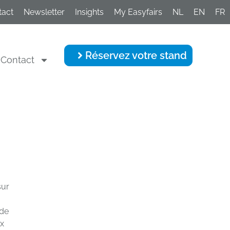
tact
Newsletter
Insights
My Easyfairs
NL
EN
FR
Réservez votre stand
Contact
sur
 de
ux