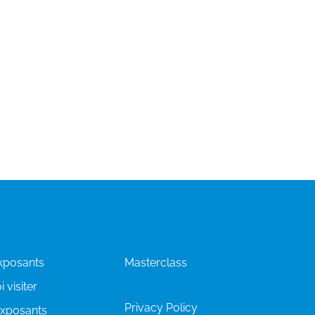
Programme
exposants
Masterclass
 visiter
Privacy Policy
'exposants