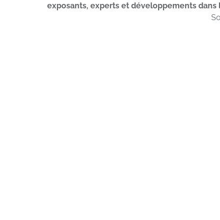
exposants, experts et développements dans
So
Liste des exposants
Un
Plus de 136 exposants
Consultez la liste des exposants