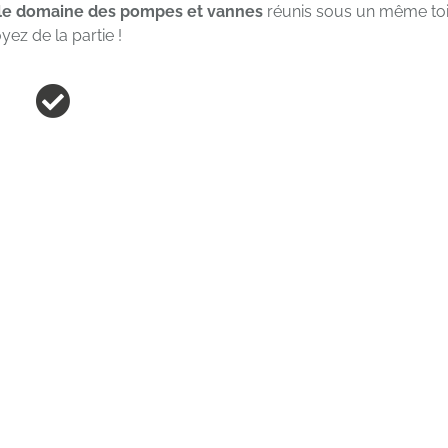
 le domaine des pompes et vannes
réunis sous un même toi
yez de la partie !
Masterclasses
Zone 
e longueur d'avance grâce à notre
Apprendre à
expertise dans le secteur de la
adopter 
maintenance, voilà ce qui compte.
Accéder au programme
P