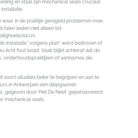
eding en staal zijn mechanical seals cruciaal
installatie.
 waar in de praktijk geregeld problemen mee
falen leiden niet alleen tot
ligheidsrisico’s.
 de installatie “volgens plan” werd bedreven of
u écht fout loopt. Vaak blijkt achteraf dat de
ties, onderhoudspraktijken of aannames die
 soort situaties beter te begrijpen en aan te
eurs in Antwerpen een diepgaande
s, gegeven door Piet De Neef, gepensioneerd
r mechanical seals.