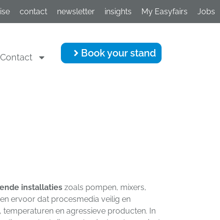
ise
contact
newsletter
insights
My Easyfairs
Jobs
Book your stand
Contact
ende installaties
zoals pompen, mixers,
n ervoor dat procesmedia veilig en
, temperaturen en agressieve producten. In