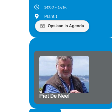
14:00 - 15:15
Plant 1
Speaker(s)
Piet De Neef