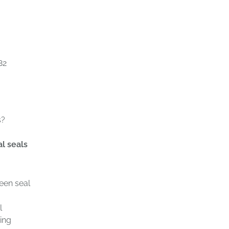
682
s?
l seals
een seal
al
ging