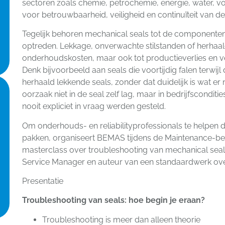
sectoren zoals chemie, petrochemie, energie, water, vo
voor betrouwbaarheid, veiligheid en continuïteit van de 
Tegelijk behoren mechanical seals tot de componenten
optreden. Lekkage, onverwachte stilstanden of herhaald 
onderhoudskosten, maar ook tot productieverlies en vei
Denk bijvoorbeeld aan seals die voortijdig falen terwijl
herhaald lekkende seals, zonder dat duidelijk is wat er n
oorzaak niet in de seal zelf lag, maar in bedrijfscondi
nooit expliciet in vraag werden gesteld.
Om onderhouds- en reliabilityprofessionals te helpen dit
pakken, organiseert BEMAS tijdens de Maintenance-b
masterclass over troubleshooting van mechanical seal
Service Manager en auteur van een standaardwerk ove
Presentatie
Troubleshooting van seals: hoe begin je eraan?
Troubleshooting is meer dan alleen theorie