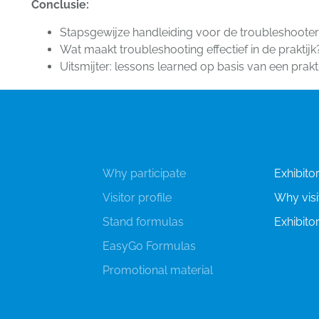
Conclusie:
Stapsgewijze handleiding voor de troubleshoote
Wat maakt troubleshooting effectief in de praktij
Uitsmijter: lessons learned op basis van een prak
Participate
Visit
Why participate
Exhibitor'
Visitor profile
Why visi
Stand formulas
Exhibitor
EasyGo Formulas
Promotional material