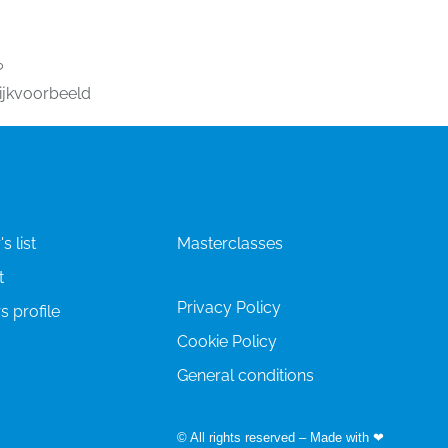
r
k?
tijkvoorbeeld
Programme
s list
Masterclasses
t
Privacy Policy
s profile
Cookie Policy
General conditions
© All rights reserved – Made with ❤
by