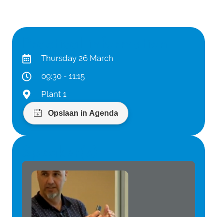
Practical information
Thursday 26 March
09:30 - 11:15
Plant 1
Speaker(s)