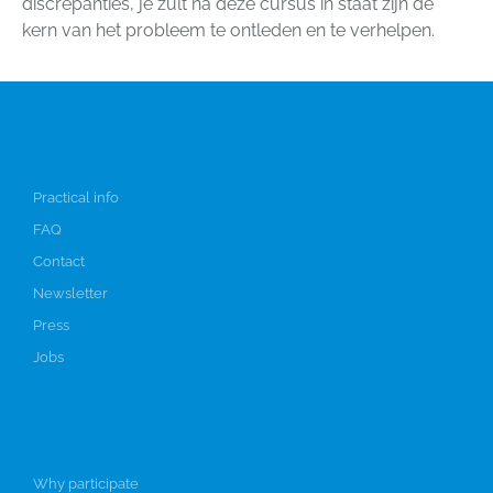
discrepanties, je zult na deze cursus in staat zijn de
kern van het probleem te ontleden en te verhelpen.
Info
Practical info
FAQ
Contact
Newsletter
Press
Jobs
Participate
Why participate