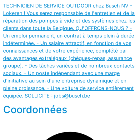
TECHNICIEN DE SERVICE OUTDOOR chez Busch NV -
Lokeren ! Vous serez responsable de l'entretien et de la
réparation des pompes à vide et des systèmes chez les
clients dans toute la Belgique. QU'OFFRONS-NOUS ? -
Un emploi permanent, un contrat à temps plein à durée
indéterminée. - Un salaire attractif, en fonction de vos
connaissances et de votre expérience, complété par
des avantages extralégaux (chèques-repas, assurance
groupe). - Des tâches variées et de nombreux contacts
sociaux. - Un poste indépendant avec une marge
d'initiative au sein d'une entreprise dynamique et en
pleine croissance. - Une voiture de service entièrement
équipée. SOLLICITE : jobs@busch.be
Coordonnées