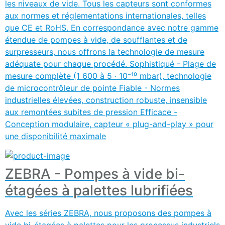
les niveaux de vide. Tous les capteurs sont conformes
aux normes et réglementations internationales, telles
que CE et RoHS. En correspondance avec notre gamme
étendue de pompes à vide, de soufflantes et de
surpresseurs, nous offrons la technologie de mesure
adéquate pour chaque procédé. Sophistiqué - Plage de
mesure complète (1 600 à 5 · 10⁻¹⁰ mbar), technologie
de microcontrôleur de pointe Fiable - Normes
industrielles élevées, construction robuste, insensible
aux remontées subites de pression Efficace -
Conception modulaire, capteur « plug-and-play » pour
une disponibilité maximale
ZEBRA - Pompes à vide bi-
étagées à palettes lubrifiées
Avec les séries ZEBRA, nous proposons des pompes à
vide bi-étagées à palettes pour les processus industriels